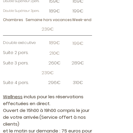
159€
169€
Double Supérieur 2pers.
189€
199€
Double Supérieur 3pers.
Chambres
Semaine hors vacances
Week-end
239€
189€
Double exécutive
199€
Suite 2 pers.
210€
260€
289€
Suite 3 pers.
239€
296€
310€
Suite 4 pers.
Wellness
inclus pour les réservations
effectuées en direct.
Ouvert de 15h00 à 19h00 compris le jour
de votre arrivée.(Service offert à nos
clients)
et le matin sur demande : 75 euros pour