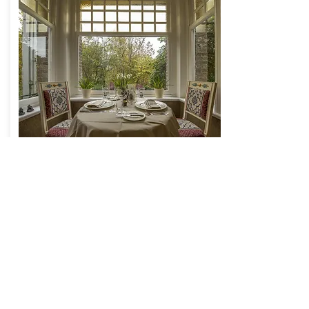
Escapade
gourmande 2
nuits
Toute l'année du
mercredi au samedi
inclus
2 nuits en chambre double
le petit-déjeuner à base de produits
maison
le menu du jour 4 services servi le soir