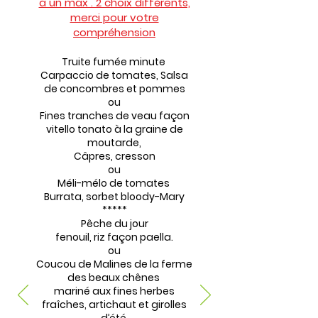
à un max . 2 choix différents,
merci pour votre
compréhension
Truite fumée minute
Carpaccio de tomates, Salsa
de concombres et pommes
ou
Fines tranches de veau façon
vitello tonato à la graine de
moutarde,
Câpres, cresson
ou
Méli-mélo de tomates
Burrata, sorbet bloody-Mary
*****
Pêche du jour
fenouil, riz façon paella.
ou
Coucou de Malines de la ferme
des beaux chênes
mariné aux fines herbes
fraîches, artichaut et girolles