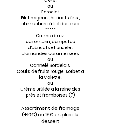
d’été.
ou
Porcelet
Filet mignon , haricots fins ,
chimuchurri à l’ail des ours
*****
Crème de riz
au romarin, compotée
d’abricots et bricelet
d’amandes caramélisées
ou
Cannelé Bordelais
Coulis de fruits rouge, sorbet à
la violette.
ou
Crème Brûlée à la reine des
près et framboises (7)
Assortiment de fromage
(+10€) ou 15€ en plus du
dessert